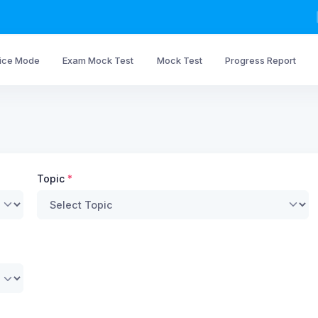
tice Mode
Exam Mock Test
Mock Test
Progress Report
Topic